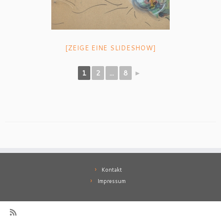
[ZEIGE EINE SLIDESHOW]
1
2
...
8
►
Kontakt
Impressum