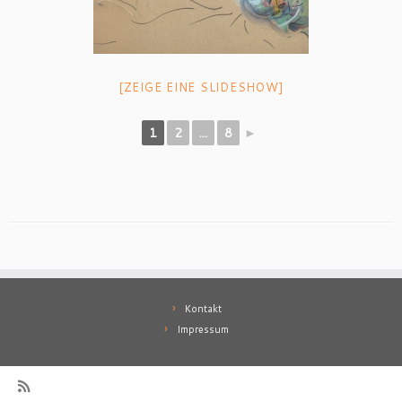
[ZEIGE EINE SLIDESHOW]
1
2
...
8
►
Kontakt
Impressum