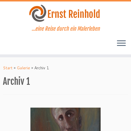
Zum
Inhalt
springen
…eine Reise durch ein Malerleben
Start
»
Galerie
»
Archiv 1
Archiv 1