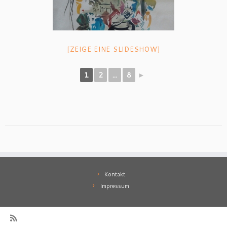
[ZEIGE EINE SLIDESHOW]
1
2
...
8
►
Kontakt
Impressum